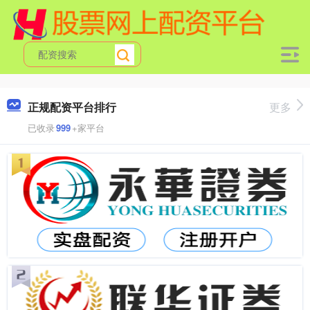
正规配资平台排行
更多
已收录
999
+家平台