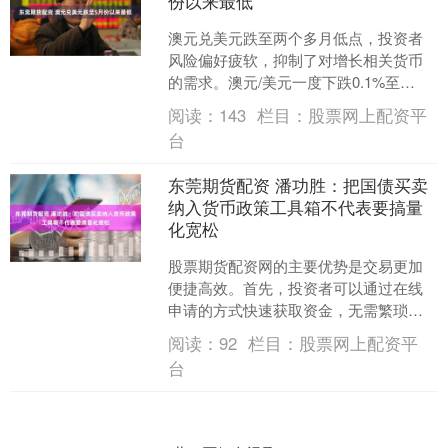
份以来最低
澳元兑美元跌至两个多月低点，投资者
风险偏好疲软，抑制了对增长相关货币
的需求。澳元/美元一度下跌0.1%至
0.6575东莞期货配资，为5月9日以来最
阅读：
143
栏目：
股票网上配资平
低；澳元/日元....
台
东莞期货配资 潘功胜：把国债买卖
纳入货币政策工具箱不代表要搞量
化宽松
股票期货配资网的主要优势是交易更加
便捷高效。首先，投资者可以通过在线
申请的方式快速获取资金，无需繁琐的
手续和等待时间。其次，股票期货配资
阅读：
92
栏目：
股票网上配资平
网提供了专业的交易平台和....
台