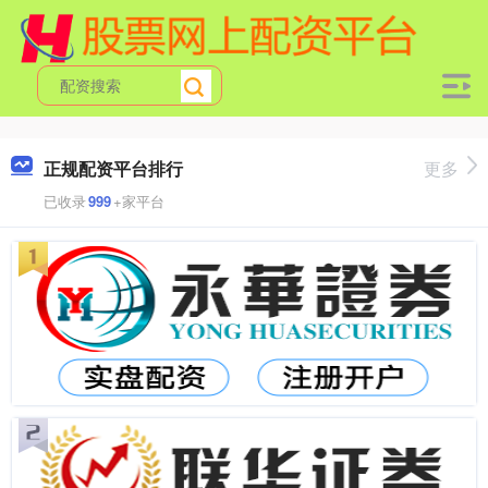
正规配资平台排行
更多
已收录
999
+家平台