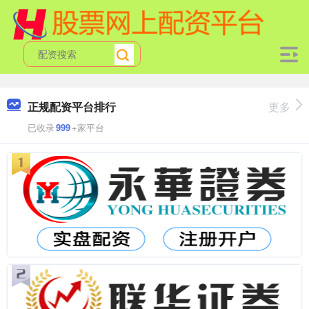
正规配资平台排行
更多
已收录
999
+家平台