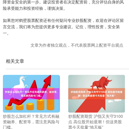
障资金安全的第一步。建议投资者在决定配资前，充分评估自身的风
险承受能力和投资经验，谨慎决策。
如果您对鹤壁股票配资还有任何疑问专业炒股配资，欢迎在评论区留
言交流，我们将为您提供更多专业建议。记住，理性投资，安全第
一。
文章为作者独立观点，不代表股票网上配资平台观点
相关文章
炒股怎么加杠杆？常见方式有融
炒股配资期货 沪指又失守3100
资融券、配资等，需注意风险与
点 高位股开始退潮！但这类股
门槛。
票今天批量“地天板”