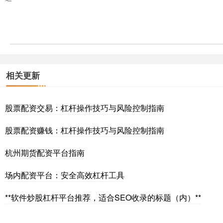
相关更新
股票配资交易：杠杆操作技巧与风险控制指南
股票配资赚钱：杠杆操作技巧与风险控制指南
杭州期货配资平台指南
场内配资平台：安全高效杠杆工具
**软件炒股杠杆平台推荐，适合SEO收录的标题（内）**