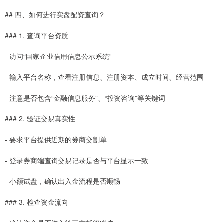
## 四、如何进行实盘配资查询？
### 1. 查询平台资质
- 访问“国家企业信用信息公示系统”
- 输入平台名称，查看注册信息、注册资本、成立时间、经营范围
- 注意是否包含“金融信息服务”、“投资咨询”等关键词
### 2. 验证交易真实性
- 要求平台提供近期的券商交割单
- 登录券商端查询交易记录是否与平台显示一致
- 小额试盘，确认出入金流程是否顺畅
### 3. 检查资金流向