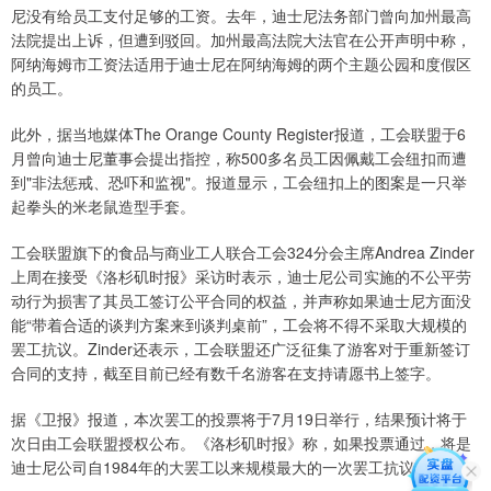
尼没有给员工支付足够的工资。去年，迪士尼法务部门曾向加州最高
法院提出上诉，但遭到驳回。加州最高法院大法官在公开声明中称，
阿纳海姆市工资法适用于迪士尼在阿纳海姆的两个主题公园和度假区
的员工。
此外，据当地媒体The Orange County Register报道，工会联盟于6
月曾向迪士尼董事会提出指控，称500多名员工因佩戴工会纽扣而遭
到"非法惩戒、恐吓和监视"。报道显示，工会纽扣上的图案是一只举
起拳头的米老鼠造型手套。
工会联盟旗下的食品与商业工人联合工会324分会主席Andrea Zinder
上周在接受《洛杉矶时报》采访时表示，迪士尼公司实施的不公平劳
动行为损害了其员工签订公平合同的权益，并声称如果迪士尼方面没
能“带着合适的谈判方案来到谈判桌前”，工会将不得不采取大规模的
罢工抗议。Zinder还表示，工会联盟还广泛征集了游客对于重新签订
合同的支持，截至目前已经有数千名游客在支持请愿书上签字。
据《卫报》报道，本次罢工的投票将于7月19日举行，结果预计将于
次日由工会联盟授权公布。《洛杉矶时报》称，如果投票通过，将是
迪士尼公司自1984年的大罢工以来规模最大的一次罢工抗议。