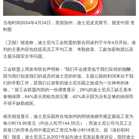
当地时间2024年4月24日，美国加州，迪士尼皮克斯节。视觉中国 资
料图
《卫报》报道称，迪士尼与工会联盟的新合同谈判于今年4月开始。谈
判的主要内容包括提高员工平均工资、考勤政策、工龄加薪制度以及
主题乐园安全等问题。
工会联盟上周发布联合声明称："我们不会接受低于我们应得的报酬，
因为我们知道我们的成员对迪士尼的价值。主题公园的利润来自于我
们的辛勤工作，是我们让游客的迪士尼乐园之旅成为一次神奇的体
验。" 据工会联盟内部的一份调查显示，28%的迪士尼员工缺乏基本
食物保障，64%表示房租负担沉重，42%表示因为没有足够的病假而
不得不缺勤就医。
相关报道显示，迪士尼乐园所在地加州的阿纳海姆市规定最低工资为
每小时19.90美元（约合人民币144.55元），而迪士尼公司与员工之
前签订的劳务合同中规定的工资仅为每小时18美元。据《洛杉矶时
报》报道，迪士尼员工从2021年起向迪士尼发起集体诉讼，指控迪士