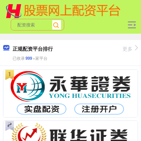
正规配资平台排行
更多
已收录
999
+家平台