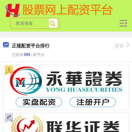
正规配资平台排行
更多
已收录
999
+家平台