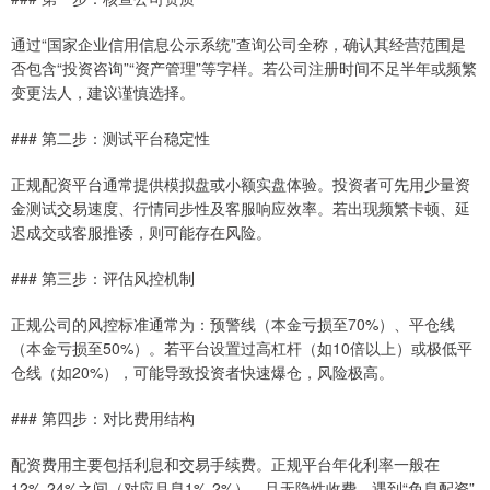
通过“国家企业信用信息公示系统”查询公司全称，确认其经营范围是
否包含“投资咨询”“资产管理”等字样。若公司注册时间不足半年或频繁
变更法人，建议谨慎选择。
### 第二步：测试平台稳定性
正规配资平台通常提供模拟盘或小额实盘体验。投资者可先用少量资
金测试交易速度、行情同步性及客服响应效率。若出现频繁卡顿、延
迟成交或客服推诿，则可能存在风险。
### 第三步：评估风控机制
正规公司的风控标准通常为：预警线（本金亏损至70%）、平仓线
（本金亏损至50%）。若平台设置过高杠杆（如10倍以上）或极低平
仓线（如20%），可能导致投资者快速爆仓，风险极高。
### 第四步：对比费用结构
配资费用主要包括利息和交易手续费。正规平台年化利率一般在
12%-24%之间（对应月息1%-2%），且无隐性收费。遇到“免息配资”