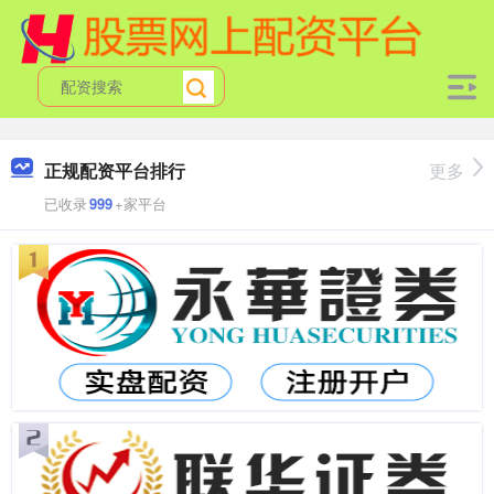
正规配资平台排行
更多
已收录
999
+家平台