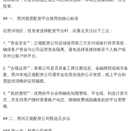
投资。
## 一、黑河股票配资平台推荐的核心标准
在黑河地区，投资者选择配资平台时，应重点关注以下三点：
1. **资金安全**：正规配资公司必须使用第三方支付或银行存管系统，
确保客户资金与公司运营资金隔离。避免选择直接转账至个人账户或
非对公账户的平台。
2. **合规运营**：查看公司是否具备工商注册信息、金融牌照或相关备
案。黑河本地正规配资公司通常会在营业场所公示资质，线上平台则
需提供清晰的证照截图。
3. **风控透明**：优秀的平台会明确告知预警线、平仓线、利息计算方
式，并支持用户随时查看账户动态。模糊收费或隐藏条款的平台需警
惕。
## 二、黑河正规配资公司甄选五步法
### 第一步：核查公司资质